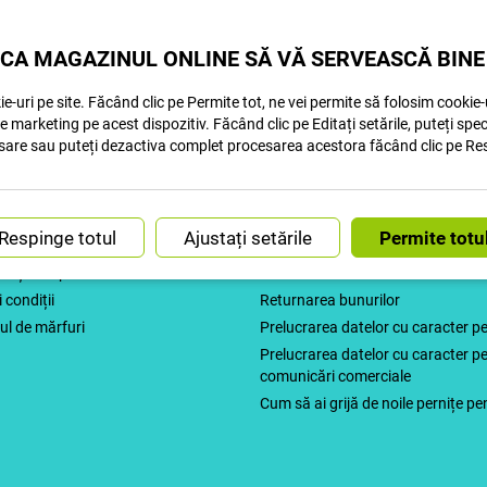
PLĂȚI ONLINE
ASISTENȚĂ CLIEN
CA MAGAZINUL ONLINE SĂ VĂ SERVEASCĂ BINE
e-uri pe site. Făcând clic pe Permite tot, ne vei permite să folosim cookie-u
de marketing pe acest dispozitiv. Făcând clic pe Editați setările, puteți spe
sare sau puteți dezactiva complet procesarea acestora făcând clic pe Re
 achiziție
Companie
Ajustați setările
 de reclamații
Produse de revendicare
ceți cumpărături
Contact
 condiții
Returnarea bunurilor
ul de mărfuri
Prelucrarea datelor cu caracter p
Prelucrarea datelor cu caracter pe
comunicări comerciale
Cum să ai grijă de noile pernițe pe