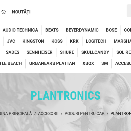
NOUTĂȚI
AUDIO TECHNICA
BEATS
BEYERDYNAMIC
BOSE
CO
JVC
KINGSTON
KOSS
KRK
LOGITECH
MARSH
SADES
SENNHEISER
SHURE
SKULLCANDY
SOL R
TLE BEACH
URBANEARS PLATTAN
XBOX
3M
ACCESO
PLANTRONICS
INA PRINCIPALĂ
ACCESORII
PODURI PENTRU CAP
PLANTRON