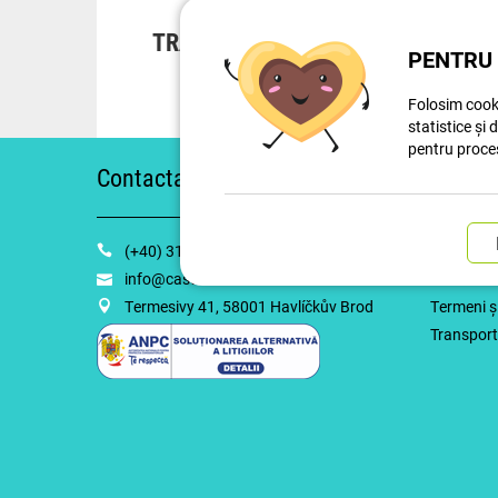
TRANSPORT RAPID
PENTRU 
Folosim cooki
statistice și 
pentru proce
Contactați-ne
Despre
(+40) 31 229 7091
Procedura
info@casti-casti.ro
Cum să fa
Termesivy 41, 58001 Havlíčkův Brod
Termeni și
Transport