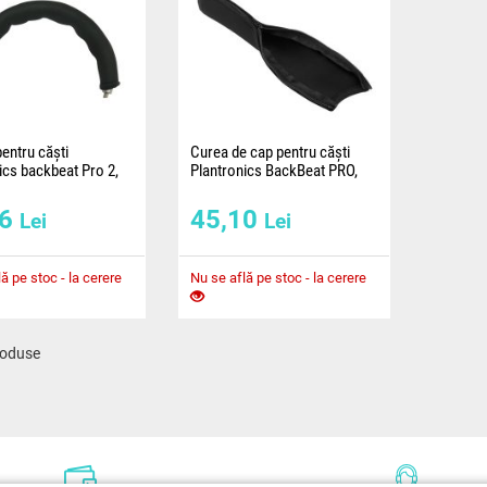
entru căști
Curea de cap pentru căști
ics backbeat Pro 2,
Plantronics BackBeat PRO,
 UC - Negru, material
PRO+ și PRO2 - negre, din
textil
26
45,10
Lei
Lei
este potrivit pentru
Curea de cap este potrivită
lantronics backbeat
pentru căștile Plantronics
, 8200 UC, servind ca o
BackBeat PRO, PRO+ și PRO2,
ă pe stoc - la cerere
Nu se află pe stoc - la cerere
ă
servește ca o excelentă
oduse