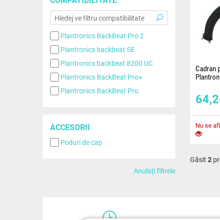
Plantronics BackBeat Pro 2
Plantronics backbeat SE
Plantronics backbeat 8200 UC
Cadran p
Plantron
Plantronics BackBeat Pro+
SE, 8200
Plantronics BackBeat Pro
textil
64,
Cadranul 
căștile P
Pro 2, SE
Nu se afl
ACCESORII
excelent
Poduri de cap
Găsit
2
pr
Anulați filtrele