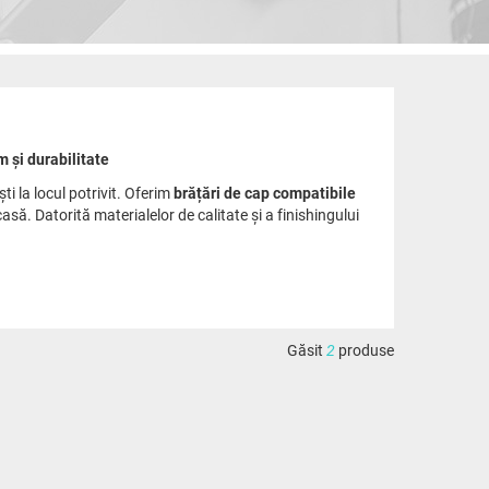
 și durabilitate
ști la locul potrivit. Oferim
brățări de cap compatibile
să. Datorită materialelor de calitate și a finishingului
Găsit
2
produse
cuire obțineți nu doar un confort mai mare la ascultare, ci
 perfect modelului căștilor dumneavoastră.