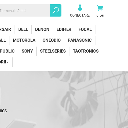
CONECTARE
0 Lei
RSAIR
DELL
DENON
EDIFIER
FOCAL
ALL
MOTOROLA
ONEODIO
PANASONIC
EPUBLIC
SONY
STEELSERIES
TAOTRONICS
RII
ICS