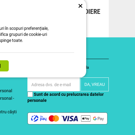
×
ȚI
OPȚIUNE DE EXPEDIERE
GRATUITĂ
ri în scopuri preferențiale,
cifica grupuri de cookie-uri
spinge toate.
Urmăriți-ne
Fiți cu un pas înainte și abonați-vă la
newsletter-ul nostru!.
ersonal
Sunt de acord cu
prelucrarea datelor
rsonal -
personale
ntru căști