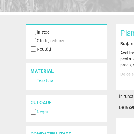
Plan
În stoc
Oferte, reduceri
Brățări
Noutăți
Aveți n
pentru 
precis,
MATERIAL
De ce s
Țesătură
Com
Fin
În func
Asi
CULOARE
Restabi
De la c
Negru
În timp
și o du
Verific
COMPATIBILITATE