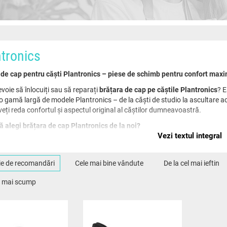
tronics
 de cap pentru căști Plantronics – piese de schimb pentru confort maxim
evoie să înlocuiți sau să reparați
brățara de cap pe căștile Plantronics
? E
o gamă largă de modele Plantronics – de la căști de studio la ascultare aca
 veți reda confortul și aspectul original al căștilor dumneavoastră.
ă alegi brățara de cap Plantronics de la noi?
patibilitate cu modelele populare
isare de calitate
– construcții rezistente cu perne moi.
ție de recomandări
Cele mai bine vândute
De la cel mai ieftin
stență profesională
– vă vom ajuta să alegeți piesa corespunzătoare.
liți confortul și aspectul căștilor dumneavoastră
el mai scump
,
brățara de cap se poate uza, sparge sau pierde elasticitatea
. Prin înlo
rabilitate mai mare a căștilor dumneavoastră.
ați oferta noastră și alegeți
brățara de cap Plantronics
care se potrivește