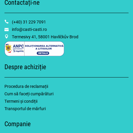
Contactați-ne
(+40) 31 229 7091
info@casti-casti.ro
Termesivy 41, 58001 Havlíčkův Brod
Despre achiziție
Procedura de reclamații
Cum să faceți cumpărături
Termeni și condiții
Transportul de mărfuri
Companie