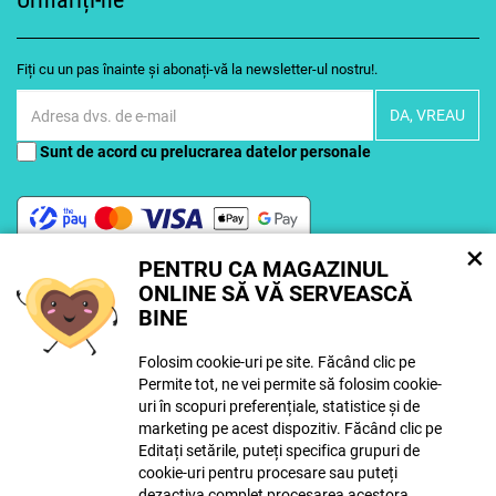
Fiți cu un pas înainte și abonați-vă la newsletter-ul nostru!.
Sunt de acord cu
prelucrarea datelor personale
×
PENTRU CA MAGAZINUL
ONLINE SĂ VĂ SERVEASCĂ
Este posibil ca instrumentele de inteligență artificială să fi fost folosite în
crearea conținutului. Mai multe
informații aici
.
BINE
Folosim cookie-uri pe site. Făcând clic pe
Permite tot, ne vei permite să folosim cookie-
© Copyright ECLIPSERA s.r.o.
uri în scopuri preferențiale, statistice și de
Toate drepturile rezervate
marketing pe acest dispozitiv. Făcând clic pe
Versiune maghiară
Editați setările, puteți specifica grupuri de
cookie-uri pentru procesare sau puteți
dezactiva complet procesarea acestora
Afișați versiunea clasică