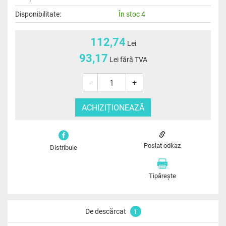
Disponibilitate:
În stoc 4
112,74
Lei
93,17
Lei fără TVA
-
+
Poslat odkaz
Distribuie
Tipărește
De descărcat
1